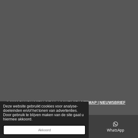
© 2026
PUURNOSTALGIE.NL
|
CONTACT
|
SITEMAP
|
NIEUWSBRIEF
Deze website gebruikt cookies voor analyse-
doeleinden en/of het tonen van advertenties.
Door gebruik te blijven maken van de site gaat u
hiermee akkoord.
E-mailadres
Telefoonnummer
WhatsApp
Akkoord