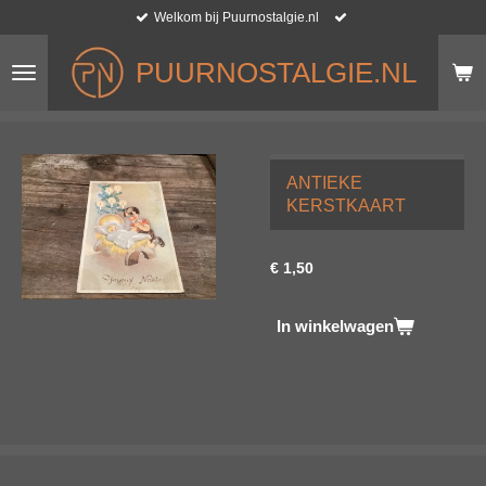
Welkom bij Puurnostalgie.nl
Ga
direct
naar
PUURNOSTALGIE.NL
de
hoofdinhoud
ANTIEKE
KERSTKAART
€ 1,50
In winkelwagen