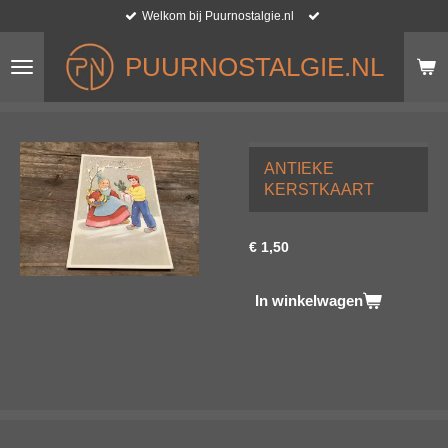
Welkom bij Puurnostalgie.nl
Ga
direct
naar
PUURNOSTALGIE.NL
de
hoofdinhoud
ANTIEKE
KERSTKAART
€ 1,50
In winkelwagen