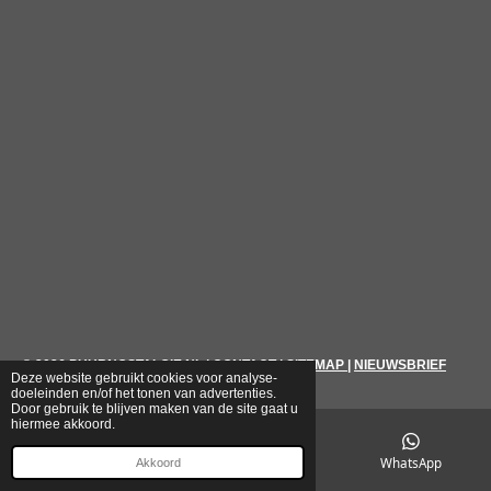
© 2026
PUURNOSTALGIE.NL
|
CONTACT
|
SITEMAP
|
NIEUWSBRIEF
Deze website gebruikt cookies voor analyse-
doeleinden en/of het tonen van advertenties.
Door gebruik te blijven maken van de site gaat u
hiermee akkoord.
E-mailadres
Telefoonnummer
WhatsApp
Akkoord