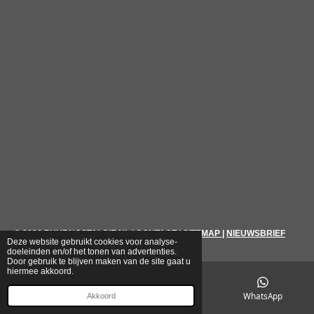
© 2026
PUURNOSTALGIE.NL
|
CONTACT
|
SITEMAP
|
NIEUWSBRIEF
Deze website gebruikt cookies voor analyse-
doeleinden en/of het tonen van advertenties.
Door gebruik te blijven maken van de site gaat u
hiermee akkoord.
E-mailadres
Telefoonnummer
WhatsApp
Akkoord