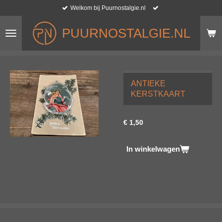
Welkom bij Puurnostalgie.nl
Ga
direct
naar
PUURNOSTALGIE.NL
de
hoofdinhoud
ANTIEKE
KERSTKAART
€ 1,50
In winkelwagen