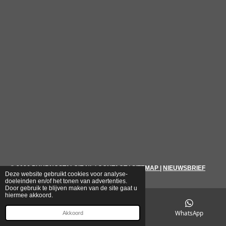
© 2026
PUURNOSTALGIE.NL
|
CONTACT
|
SITEMAP
|
NIEUWSBRIEF
Deze website gebruikt cookies voor analyse-
doeleinden en/of het tonen van advertenties.
Door gebruik te blijven maken van de site gaat u
hiermee akkoord.
E-mailadres
Telefoonnummer
WhatsApp
Akkoord