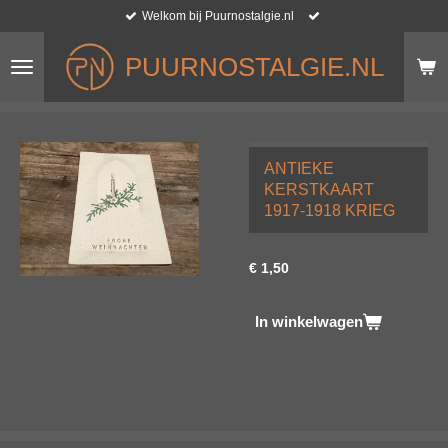
Welkom bij Puurnostalgie.nl
Ga
direct
naar
PUURNOSTALGIE.NL
de
hoofdinhoud
ANTIEKE
KERSTKAART
1917-1918 KRIEG
€ 1,50
In winkelwagen