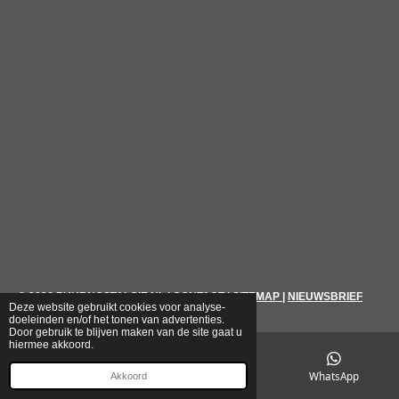
© 2026
PUURNOSTALGIE.NL
|
CONTACT
|
SITEMAP
|
NIEUWSBRIEF
Deze website gebruikt cookies voor analyse-
doeleinden en/of het tonen van advertenties.
Door gebruik te blijven maken van de site gaat u
hiermee akkoord.
E-mailadres
Telefoonnummer
WhatsApp
Akkoord