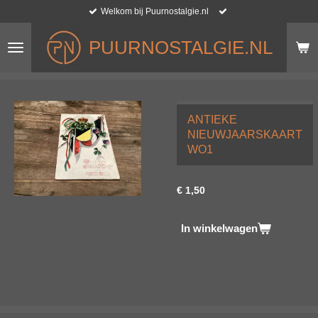
Welkom bij Puurnostalgie.nl
Ga
direct
naar
PUURNOSTALGIE.NL
de
hoofdinhoud
ANTIEKE
NIEUWJAARSKAART
WO1
€ 1,50
In winkelwagen