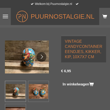
Welkom bij Puurnostalgie.nl
Ga
direct
naar
PUURNOSTALGIE.NL
de
hoofdinhoud
VINTAGE
CANDYCONTAINER
EENDJES, KIKKER,
KIP, 10X7X7 CM
€ 6,95
In winkelwagen