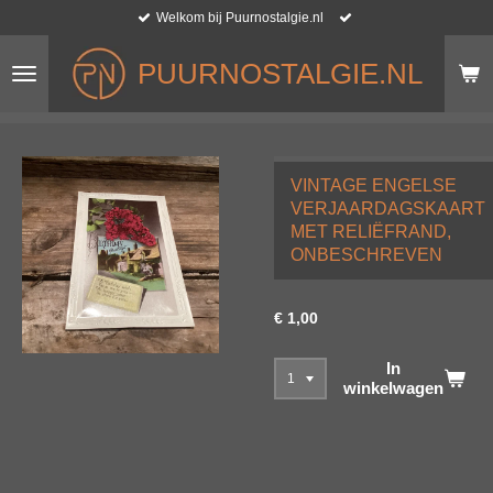
Welkom bij Puurnostalgie.nl
Ga
direct
naar
PUURNOSTALGIE.NL
de
hoofdinhoud
VINTAGE ENGELSE
VERJAARDAGSKAART
MET RELIËFRAND,
ONBESCHREVEN
€ 1,00
In
winkelwagen