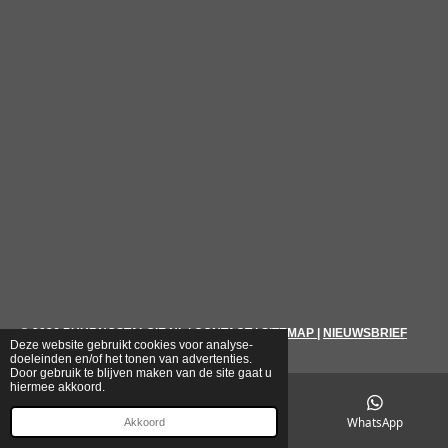
© 2026
PUURNOSTALGIE.NL
|
CONTACT
|
SITEMAP
|
NIEUWSBRIEF
Deze website gebruikt cookies voor analyse-
doeleinden en/of het tonen van advertenties.
Door gebruik te blijven maken van de site gaat u
hiermee akkoord.
E-mailadres
Telefoonnummer
WhatsApp
Akkoord