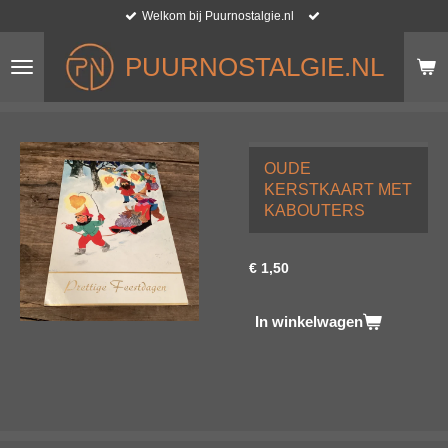
Welkom bij Puurnostalgie.nl
Ga
direct
naar
PUURNOSTALGIE.NL
de
hoofdinhoud
OUDE
KERSTKAART MET
KABOUTERS
€ 1,50
In winkelwagen