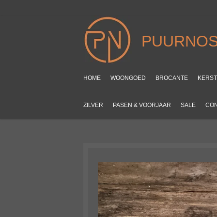
Ga
direct
naar
PUURNOS
de
hoofdinhoud
HOME
WOONGOED
BROCANTE
KERS
ZILVER
PASEN & VOORJAAR
SALE
CO