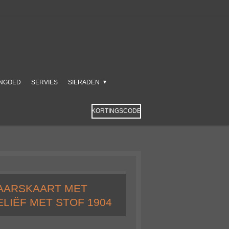
NGOED
SERVIES
SIERADEN
KORTINGSCODE
JAARSKAART MET
LIËF MET STOF 1904