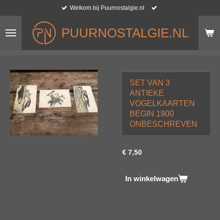
Welkom bij Puurnostalgie.nl
Ga
direct
naar
PUURNOSTALGIE.NL
de
hoofdinhoud
SET VAN 3
ANTIEKE
VOGELKAARTEN
BEGIN 1900
ONBESCHREVEN
€ 7,50
In winkelwagen