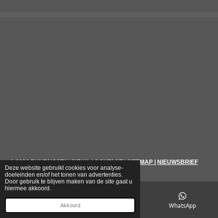
© 2026
PUURNOSTALGIE.NL
|
CONTACT
|
SITEMAP
|
NIEUWSBRIEF
Deze website gebruikt cookies voor analyse-
doeleinden en/of het tonen van advertenties.
Door gebruik te blijven maken van de site gaat u
hiermee akkoord.
E-mailadres
Telefoonnummer
WhatsApp
Akkoord