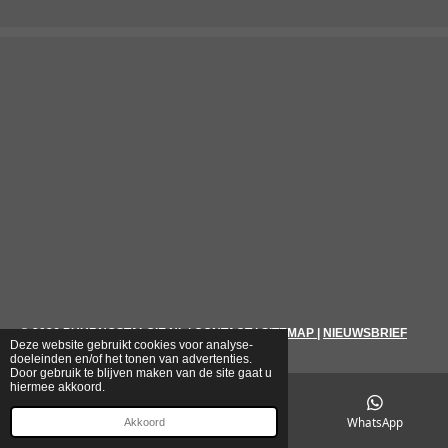
© 2026
PUURNOSTALGIE.NL
|
CONTACT
|
SITEMAP
|
NIEUWSBRIEF
Deze website gebruikt cookies voor analyse-
doeleinden en/of het tonen van advertenties.
Door gebruik te blijven maken van de site gaat u
hiermee akkoord.
E-mailadres
Telefoonnummer
WhatsApp
Akkoord