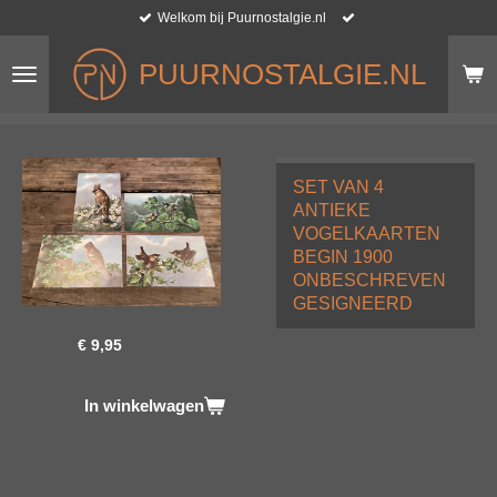
Welkom bij Puurnostalgie.nl
Ga
direct
naar
PUURNOSTALGIE.NL
de
hoofdinhoud
SET VAN 4
ANTIEKE
VOGELKAARTEN
BEGIN 1900
ONBESCHREVEN
GESIGNEERD
€ 9,95
In winkelwagen