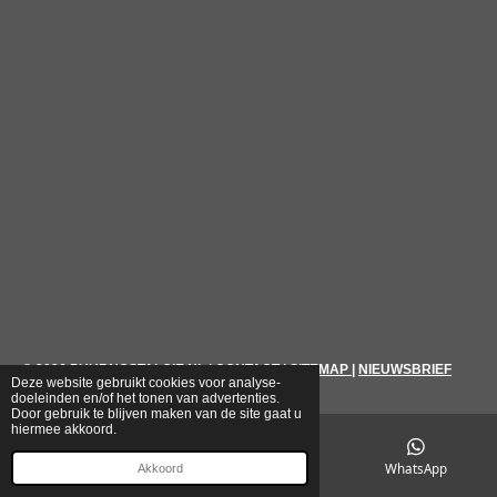
© 2026
PUURNOSTALGIE.NL
|
CONTACT
|
SITEMAP
|
NIEUWSBRIEF
Deze website gebruikt cookies voor analyse-
doeleinden en/of het tonen van advertenties.
Door gebruik te blijven maken van de site gaat u
hiermee akkoord.
E-mailadres
Telefoonnummer
WhatsApp
Akkoord