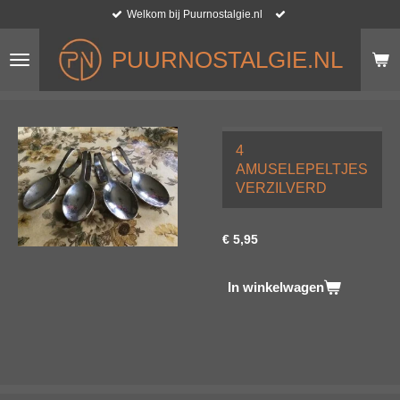
Welkom bij Puurnostalgie.nl
Ga
direct
naar
PUURNOSTALGIE.NL
de
hoofdinhoud
4
AMUSELEPELTJES
VERZILVERD
€ 5,95
In winkelwagen