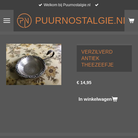
Welkom bij Puurnostalgie.nl
Ga
direct
PUURNOSTALGIE.NL
naar
de
hoofdinhoud
VERZILVERD
ANTIEK
THEEZEEFJE
€ 14,95
In winkelwagen