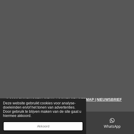
© 2026
PUURNOSTALGIE.NL
|
CONTACT
|
SITEMAP
|
NIEUWSBRIEF
Deze website gebruikt cookies voor analyse-
doeleinden en/of het tonen van advertenties.
Door gebruik te blijven maken van de site gaat u
hiermee akkoord.
E-mailadres
Telefoonnummer
WhatsApp
Akkoord