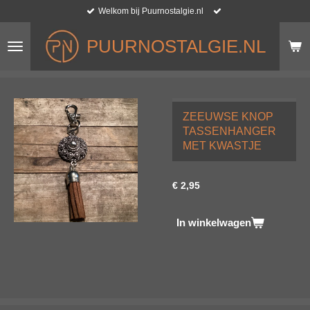
Welkom bij Puurnostalgie.nl
Ga
direct
naar
PUURNOSTALGIE.NL
de
hoofdinhoud
ZEEUWSE KNOP
TASSENHANGER
MET KWASTJE
€ 2,95
In winkelwagen