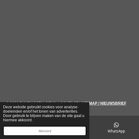
© 2026
PUURNOSTALGIE.NL
|
CONTACT
|
SITEMAP
|
NIEUWSBRIEF
Deze website gebruikt cookies voor analyse-
doeleinden en/of het tonen van advertenties.
Door gebruik te blijven maken van de site gaat u
hiermee akkoord.
E-mailadres
Telefoonnummer
WhatsApp
Akkoord