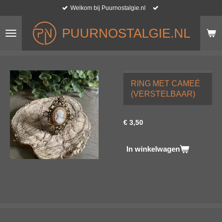
Welkom bij Puurnostalgie.nl
Ga
direct
naar
PUURNOSTALGIE.NL
de
hoofdinhoud
RING MET CAMEÉ
(VERSTELBAAR)
€ 3,50
In winkelwagen