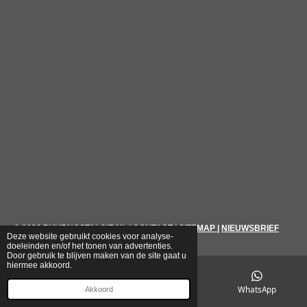
© 2026
PUURNOSTALGIE.NL
|
CONTACT
|
SITEMAP
|
NIEUWSBRIEF
Deze website gebruikt cookies voor analyse-
doeleinden en/of het tonen van advertenties.
Door gebruik te blijven maken van de site gaat u
hiermee akkoord.
E-mailadres
Telefoonnummer
WhatsApp
Akkoord