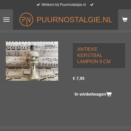
Welkom bij Puurnostalgie.nl
Ga
direct
naar
PUURNOSTALGIE.NL
de
hoofdinhoud
ANTIEKE
KERSTBAL
LAMPION 9 CM
€ 7,95
In winkelwagen