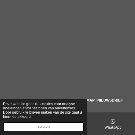
© 2026
PUURNOSTALGIE.NL
|
CONTACT
|
SITEMAP
|
NIEUWSBRIEF
Deze website gebruikt cookies voor analyse-
doeleinden en/of het tonen van advertenties.
Door gebruik te blijven maken van de site gaat u
hiermee akkoord.
E-mailadres
Telefoonnummer
WhatsApp
Akkoord