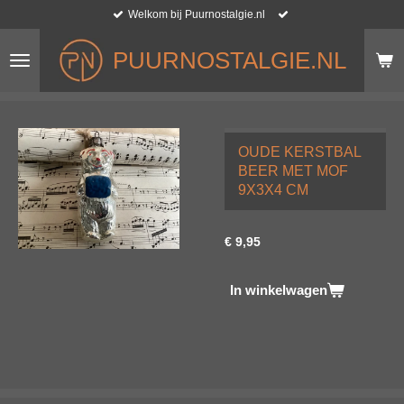
Welkom bij Puurnostalgie.nl
Ga
direct
naar
PUURNOSTALGIE.NL
de
hoofdinhoud
OUDE KERSTBAL
BEER MET MOF
9X3X4 CM
€ 9,95
In winkelwagen