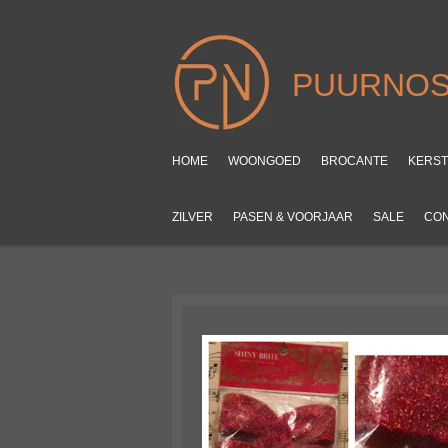
Ga
direct
naar
PUURNOS
de
hoofdinhoud
HOME
WOONGOED
BROCANTE
KERS
ZILVER
PASEN & VOORJAAR
SALE
CO