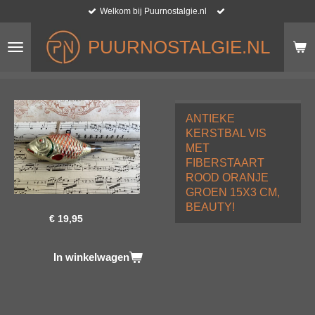
Welkom bij Puurnostalgie.nl
Ga
direct
naar
PUURNOSTALGIE.NL
de
hoofdinhoud
ANTIEKE
KERSTBAL VIS
MET
FIBERSTAART
ROOD ORANJE
GROEN 15X3 CM,
BEAUTY!
€ 19,95
In winkelwagen