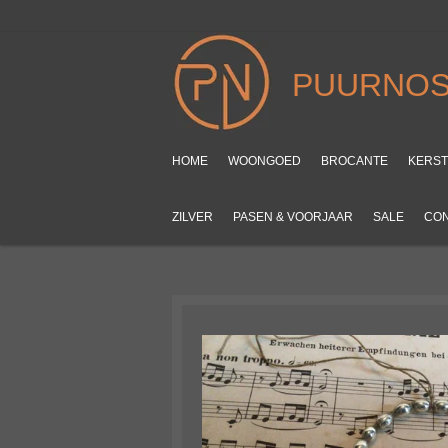
Ga
direct
naar
PUURNOS
de
hoofdinhoud
HOME
WOONGOED
BROCANTE
KERS
ZILVER
PASEN & VOORJAAR
SALE
CO