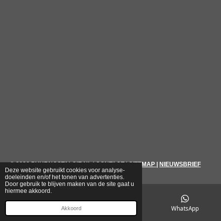
© 2026
PUURNOSTALGIE.NL
|
CONTACT
|
SITEMAP
|
NIEUWSBRIEF
Deze website gebruikt cookies voor analyse-
doeleinden en/of het tonen van advertenties.
Door gebruik te blijven maken van de site gaat u
hiermee akkoord.
E-mailadres
Telefoonnummer
WhatsApp
Akkoord