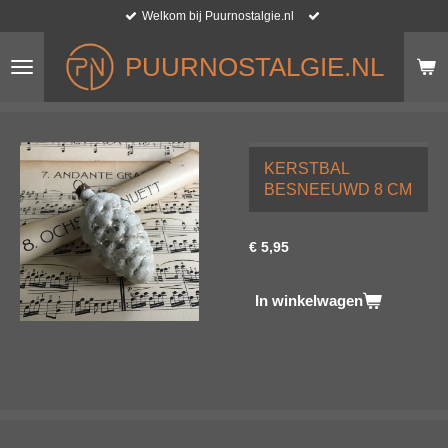
Welkom bij Puurnostalgie.nl
Ga
direct
naar
PUURNOSTALGIE.NL
de
hoofdinhoud
KERSTBAL
BESNEEUWD 8 CM
€ 5,95
In winkelwagen