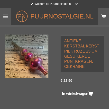
Welkom bij Puurnostalgie.nl
Ga
direct
naar
PUURNOSTALGIE.NL
de
hoofdinhoud
ANTIEKE
KERSTBAL KERST
PIEK ROZE 25 CM
GESUIKERDE
PUNTKRAGEN,
OEKRAINE
€ 22,50
In winkelwagen