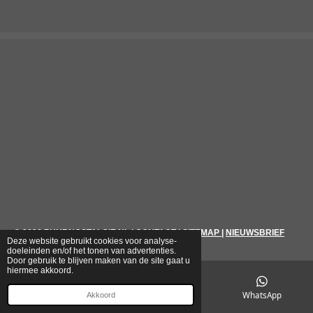
© 2026
PUURNOSTALGIE.NL
|
CONTACT
|
SITEMAP
|
NIEUWSBRIEF
Deze website gebruikt cookies voor analyse-
doeleinden en/of het tonen van advertenties.
Door gebruik te blijven maken van de site gaat u
hiermee akkoord.
E-mailadres
Telefoonnummer
WhatsApp
Akkoord