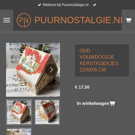
Welkom bij Puurnostalgie.nl
Ga
direct
PUURNOSTALGIE.NL
naar
de
hoofdinhoud
OUD
VOUWDOOSJE
KERSTKOEKJES
12X8X6 CM
€ 17,50
In winkelwagen