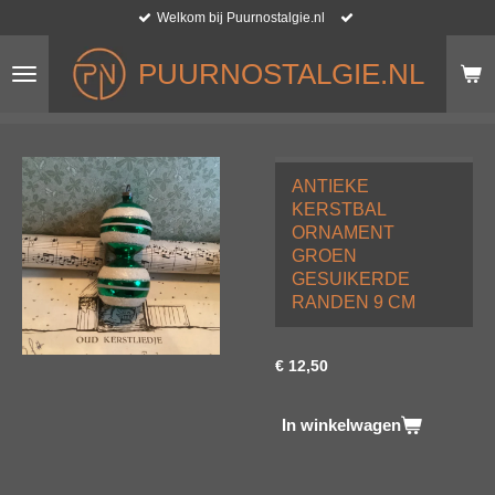
Welkom bij Puurnostalgie.nl
Ga
direct
naar
PUURNOSTALGIE.NL
de
hoofdinhoud
ANTIEKE
KERSTBAL
ORNAMENT
GROEN
GESUIKERDE
RANDEN 9 CM
€ 12,50
In winkelwagen