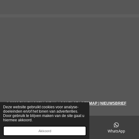
© 2026
PUURNOSTALGIE.NL
|
CONTACT
|
SITEMAP
|
NIEUWSBRIEF
Deze website gebruikt cookies voor analyse-
doeleinden en/of het tonen van advertenties.
Door gebruik te blijven maken van de site gaat u
hiermee akkoord.
E-mailadres
Telefoonnummer
WhatsApp
Akkoord