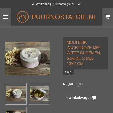
Welkom bij Puurnostalgie.nl
Ga
direct
naar
PUURNOSTALGIE.NL
de
hoofdinhoud
MOOI BLIK
ZACHTROZE MET
WITTE BLOEMEN,
GOEDE STAAT
13X7 CM
Sale!
€ 1,50
€ 9,95
In winkelwagen