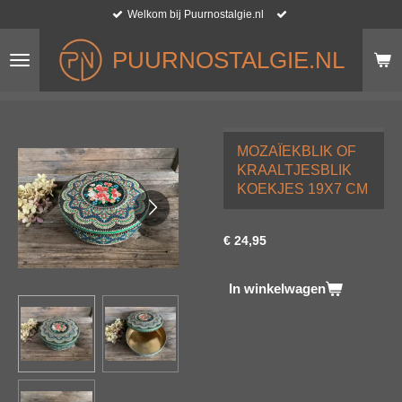
Welkom bij Puurnostalgie.nl
Ga
direct
naar
PUURNOSTALGIE.NL
de
hoofdinhoud
MOZAÏEKBLIK OF
KRAALTJESBLIK
KOEKJES 19X7 CM
€ 24,95
In winkelwagen