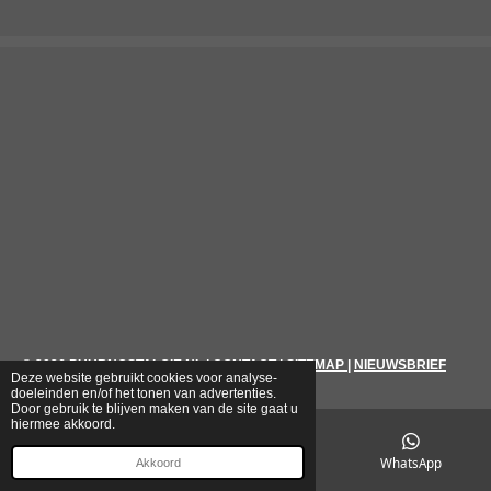
© 2026
PUURNOSTALGIE.NL
|
CONTACT
|
SITEMAP
|
NIEUWSBRIEF
Deze website gebruikt cookies voor analyse-
doeleinden en/of het tonen van advertenties.
Door gebruik te blijven maken van de site gaat u
hiermee akkoord.
E-mailadres
Telefoonnummer
WhatsApp
Akkoord