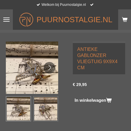
Welkom bij Puurnostalgie.nl
Ga
direct
naar
PUURNOSTALGIE.NL
de
hoofdinhoud
ANTIEKE
GABLONZER
VLIEGTUIG 9X9X4
CM
€ 29,95
In winkelwagen