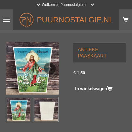
Welkom bij Puurnostalgie.nl
Ga
direct
naar
PUURNOSTALGIE.NL
de
hoofdinhoud
ANTIEKE
PAASKAART
€ 1,50
In winkelwagen