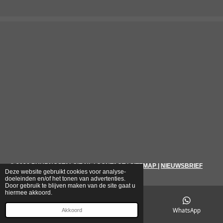
© 2026
PUURNOSTALGIE.NL
|
CONTACT
|
SITEMAP
|
NIEUWSBRIEF
Deze website gebruikt cookies voor analyse-
doeleinden en/of het tonen van advertenties.
Door gebruik te blijven maken van de site gaat u
hiermee akkoord.
E-mailadres
Telefoonnummer
WhatsApp
Akkoord