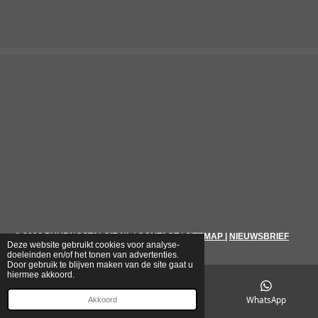
© 2026
PUURNOSTALGIE.NL
|
CONTACT
|
SITEMAP
|
NIEUWSBRIEF
Deze website gebruikt cookies voor analyse-
doeleinden en/of het tonen van advertenties.
Door gebruik te blijven maken van de site gaat u
hiermee akkoord.
E-mailadres
Telefoonnummer
WhatsApp
Akkoord