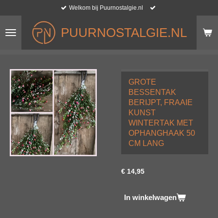
Welkom bij Puurnostalgie.nl
Ga
direct
naar
PUURNOSTALGIE.NL
de
hoofdinhoud
GROTE
BESSENTAK
BERIJPT, FRAAIE
KUNST
WINTERTAK MET
OPHANGHAAK 50
CM LANG
€ 14,95
In winkelwagen