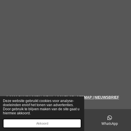
© 2026
PUURNOSTALGIE.NL
|
CONTACT
|
SITEMAP
|
NIEUWSBRIEF
Deze website gebruikt cookies voor analyse-
doeleinden en/of het tonen van advertenties.
Door gebruik te blijven maken van de site gaat u
hiermee akkoord.
E-mailadres
Telefoonnummer
WhatsApp
Akkoord