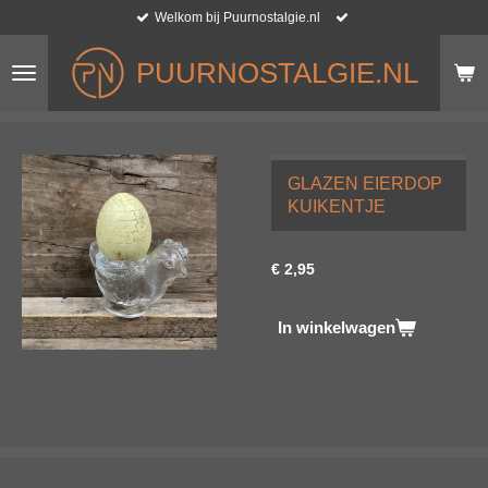
Welkom bij Puurnostalgie.nl
Ga
direct
naar
PUURNOSTALGIE.NL
de
hoofdinhoud
GLAZEN EIERDOP
KUIKENTJE
€ 2,95
In winkelwagen